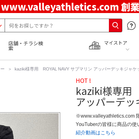
www.valleyathletics.com 創
マイストア
店舗・チラシ検
索
ター
kaziki様専用 ROYAL NAVY サブマリン アッパーデッキ
HOT !
kaziki様専用
アッパーデッ
※www.valleyathletics.c
YouTuberの皆様に商品
紹介動画はこちら