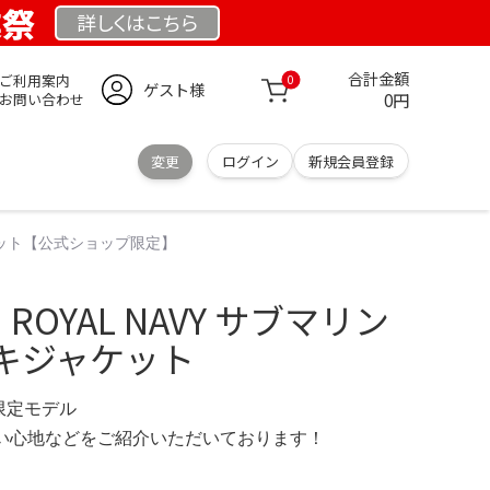
業祭
詳しくは
こちら
合計金額
ご利用案内
0
ゲスト様
0円
お問い合わせ
変更
ログイン
新規会員登録
ジャケット【公式ショップ限定】
 ROYAL NAVY サブマリン
キジャケット
om 限定モデル
の使い心地などをご紹介いただいております！