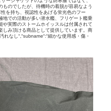
ェザージャケットのような防寒服ではなく、
のものでしたが、待機時の着脱が容易なよう
寒性を持ち、視認性をあげる蛍光色のフー
極地での活動が多い潜水艦、フリゲート艦乗
能や実際のストームホイッスルは付属されて
楽しみ頂ける商品として提供しています。商
し","subname":"細かな使用感・傷・