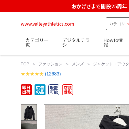
おかげさまで開設25周年
www.valleyathletics.com
カテゴリ一
デジタルチラ
Howto情
覧
シ
報
TOP
ファッション
メンズ
ジャケット・アウ
(12683)